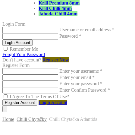
Krill Premium 8mm
Krill Chilli 4mm
Jahoda Chilli 4mm
Login Form
Username or email address
*
Password
*
LogIn Account
Remember Me
Forgot Your Password
Don't have account?
Register Now
Register Form
Enter your username
*
Enter your email
*
Enter your password
*
Enter Confirm Password
*
I Agree To The Terms Of Use?
Login Account
Register Account
Home
Chilli Chytačky
Chilli Chytačka Atlantida
Skip