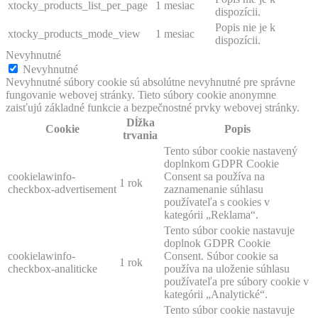
xtocky_products_list_per_page
1 mesiac
dispozícii.
Popis nie je k
xtocky_products_mode_view
1 mesiac
dispozícii.
Nevyhnutné
Nevyhnutné
Nevyhnutné súbory cookie sú absolútne nevyhnutné pre správne
fungovanie webovej stránky. Tieto súbory cookie anonymne
zaisťujú základné funkcie a bezpečnostné prvky webovej stránky.
Dĺžka
Cookie
Popis
trvania
Tento súbor cookie nastavený
doplnkom GDPR Cookie
cookielawinfo-
Consent sa používa na
1 rok
checkbox-advertisement
zaznamenanie súhlasu
používateľa s cookies v
kategórii „Reklama“.
Tento súbor cookie nastavuje
doplnok GDPR Cookie
cookielawinfo-
Consent. Súbor cookie sa
1 rok
checkbox-analiticke
používa na uloženie súhlasu
používateľa pre súbory cookie v
kategórii „Analytické“.
Tento súbor cookie nastavuje