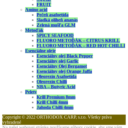
FRUIT
Amino acid
Pečeň asafoetída
Sladká oliheň ananás
Zelená mušľa GLM
Metoďák
SPICY SEAFOOD
FLUORO METOĎÁK – CITRUS KRILL
FLUORO METOĎÁK – RED HOT CHILLI
Esenciálne oleje
Esenciálny olej Black Pepper
Esenciálny olej Garlic
Esenciálny Olej Bergamot
Esenciálny olej Orange Jaffa
Oleorezín Asafoetída
Oleorezín Chilli
NBA – Butyric Acid
Pelety
Krill Premium 8mm
Krill Chilli 4mm
Jahoda Chilli 4mm
Copyright © 2022 ORTHODOX CARP, s.r.o. Všetky práva
vyhradené
Na našej webovej stránke používame súbory cookie, aby sme vám