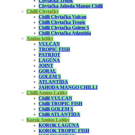
Chytačka Tropic
Chytačka Jahoda Mango Chilli
Chilli Chytačky
Chilli Chytačka Vulcan
Chilli Chytačka Tropic
Chilli Chytačka Golem S
Chilli Chytačka Atlantida
Amino lajtky
VULCAN
TROPIC FISH
PATRIOT
LAGÚNA
JOINT
GORAL
GOLEM S
ATLANTÍDA
JAHODA MANGO CHILLI
Chilli Amino Lajtky
Chilli VULCAN
Chilli TROPIC FISH
Chilli GOLEM S
Chilli ATLANTÍDA
Korok Amino Lajtky
KOROK LAGÚNA
KOROK TROPIC FISH