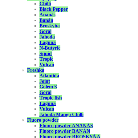
Chilli
Black Pepper
Ananás
Banán
Broskyňa
Goral
Jahoda
Lagúna
N-Butyric
Squid
Tropic
Vulcan
Freshka
Atlantida
Joint
Golem S
Goral
Tropic fish
Laguna
Vulcan
Jahoda Mango Chilli
Fluoro powder
Fluoro powder ANANÁS
Fluoro powder BANÁN
Fluoro powder BROSKYŇA