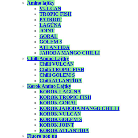
Amino lajtky
VULCAN
TROPIC FISH
PATRIOT
LAGÚNA
JOINT
GORAL
GOLEM S
ATLANTÍDA
JAHODA MANGO CHILLI
Chilli Amino Lajtky
Chilli VULCAN
Chilli TROPIC FISH
Chilli GOLEM S
Chilli ATLANTÍDA
Korok Amino Lajtky
KOROK LAGÚNA
KOROK TROPIC FISH
KOROK GORAL
KOROK JAHODA MANGO CHILLI
KOROK VULCAN
KOROK GOLEM S
KOROK JOINT
KOROK ATLANTÍDA
Fluoro pop up