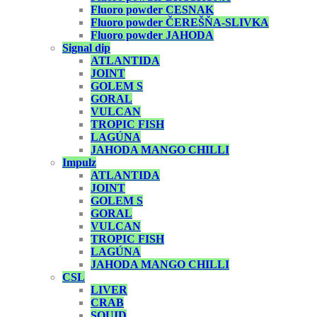
Fluoro powder CESNAK
Fluoro powder ČEREŠŇA-SLIVKA
Fluoro powder JAHODA
Signal dip
ATLANTIDA
JOINT
GOLEM S
GORAL
VULCAN
TROPIC FISH
LAGÚNA
JAHODA MANGO CHILLI
Impulz
ATLANTIDA
JOINT
GOLEM S
GORAL
VULCAN
TROPIC FISH
LAGÚNA
JAHODA MANGO CHILLI
CSL
LIVER
CRAB
SQUID