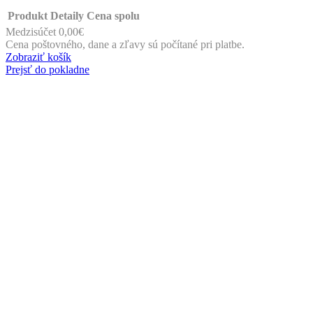
Produkt
Detaily
Cena spolu
Medzisúčet
0,00€
Produkty
Cena poštovného, dane a zľavy sú počítané pri platbe.
Zobraziť košík
v
Prejsť do pokladne
košíku