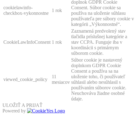
doplnok GDPR Cookie
cookielawinfo-
Consent. Súbor cookie sa
1 rok
checkbox-vykonnostne
používa na uloženie súhlasu
používateľa pre súbory cookie v
kategórii „Výkonnostné“.
Zaznamená predvolený stav
tlačidla príslušnej kategórie a
CookieLawInfoConsent
1 rok
stav CCPA. Funguje iba v
koordinácii s primárnym
súborom cookie.
Súbor cookie je nastavený
doplnkom GDPR Cookie
Consent a používa sa na
11
uloženie toho, či používateľ
viewed_cookie_policy
mesiacov
súhlasil alebo nesúhlasil s
používaním súborov cookie.
Neuchováva žiadne osobné
údaje.
ULOŽIŤ A PRIJAŤ
Powered by