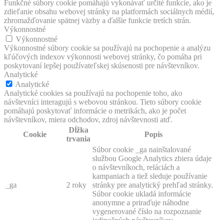
Funkčné súbory cookie pomáhajú vykonávať určité funkcie, ako je
zdieľanie obsahu webovej stránky na platformách sociálnych médií,
zhromažďovanie spätnej väzby a ďalšie funkcie tretích strán.
Výkonnostné
Výkonnostné
Výkonnostné súbory cookie sa používajú na pochopenie a analýzu
kľúčových indexov výkonnosti webovej stránky, čo pomáha pri
poskytovaní lepšej používateľskej skúsenosti pre návštevníkov.
Analytické
Analytické
Analytické cookies sa používajú na pochopenie toho, ako
návštevníci interagujú s webovou stránkou. Tieto súbory cookie
pomáhajú poskytovať informácie o metrikách, ako je počet
návštevníkov, miera odchodov, zdroj návštevnosti atď.
Dĺžka
Cookie
Popis
trvania
Súbor cookie _ga nainštalované
službou Google Analytics zbiera údaje
o návštevníkoch, reláciách a
kampaniach a tiež sleduje používanie
_ga
2 roky
stránky pre analytický prehľad stránky.
Súbor cookie ukladá informácie
anonymne a priraďuje náhodne
vygenerované číslo na rozpoznanie