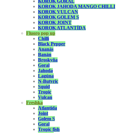
KOROK GORAL
KOROK JAHODA MANGO CHILLI
KOROK VULCAN
KOROK GOLEM S
KOROK JOINT
KOROK ATLANTÍDA
Fluoro pop up
Chilli
Black Pepper
Ananás
Banán
Broskyňa
Goral
Jahoda
Lagúna
N-Butyric
Squid
Tropic
Vulcan
Freshka
Atlantida
Joint
Golem S
Goral
Tropic fish