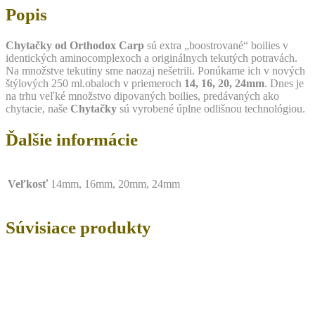
Popis
Chytačky od Orthodox Carp
sú extra „boostrované“ boilies v
identických aminocomplexoch a originálnych tekutých potravách.
Na množstve tekutiny sme naozaj nešetrili. Ponúkame ich v nových
štýlových 250 ml.obaloch v priemeroch
14, 16, 20, 24mm
. Dnes je
na trhu veľké množstvo dipovaných boilies, predávaných ako
chytacie, naše
Chytačky
sú vyrobené úplne odlišnou technológiou.
Ďalšie informácie
Veľkosť
14mm, 16mm, 20mm, 24mm
Súvisiace produkty