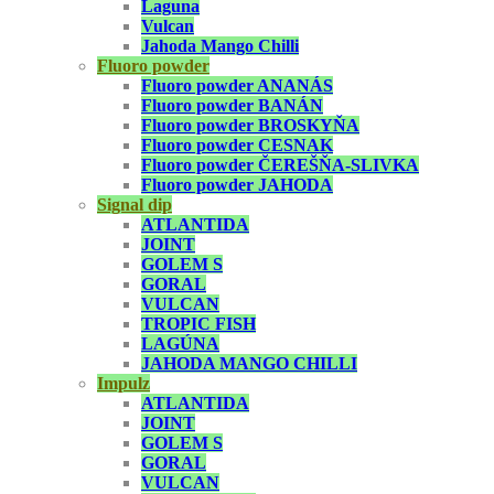
Laguna
Vulcan
Jahoda Mango Chilli
Fluoro powder
Fluoro powder ANANÁS
Fluoro powder BANÁN
Fluoro powder BROSKYŇA
Fluoro powder CESNAK
Fluoro powder ČEREŠŇA-SLIVKA
Fluoro powder JAHODA
Signal dip
ATLANTIDA
JOINT
GOLEM S
GORAL
VULCAN
TROPIC FISH
LAGÚNA
JAHODA MANGO CHILLI
Impulz
ATLANTIDA
JOINT
GOLEM S
GORAL
VULCAN