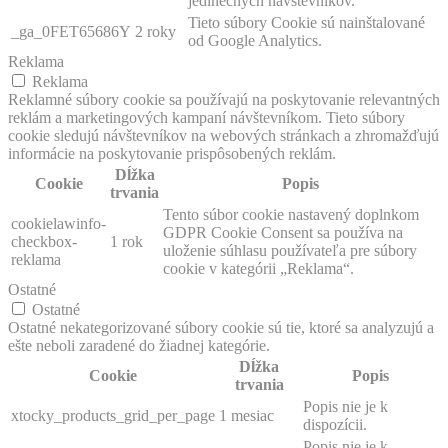
jedinečných návštevníkov.
Tieto súbory Cookie sú nainštalované
_ga_0FET65686Y
2 roky
od Google Analytics.
Reklama
Reklama
Reklamné súbory cookie sa používajú na poskytovanie relevantných
reklám a marketingových kampaní návštevníkom. Tieto súbory
cookie sledujú návštevníkov na webových stránkach a zhromažďujú
informácie na poskytovanie prispôsobených reklám.
Dĺžka
Cookie
Popis
trvania
Tento súbor cookie nastavený doplnkom
cookielawinfo-
GDPR Cookie Consent sa používa na
checkbox-
1 rok
uloženie súhlasu používateľa pre súbory
reklama
cookie v kategórii „Reklama“.
Ostatné
Ostatné
Ostatné nekategorizované súbory cookie sú tie, ktoré sa analyzujú a
ešte neboli zaradené do žiadnej kategórie.
Dĺžka
Cookie
Popis
trvania
Popis nie je k
xtocky_products_grid_per_page
1 mesiac
dispozícii.
Popis nie je k