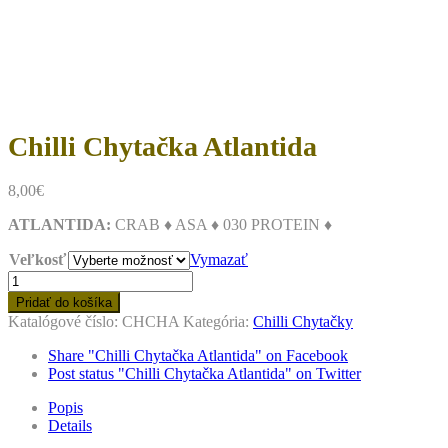
to
content
Chilli Chytačka Atlantida
8,00
€
ATLANTIDA:
CRAB ♦ ASA ♦ 030 PROTEIN ♦
Veľkosť
Vymazať
množstvo
Chilli
Pridať do košíka
Chytačka
Katalógové číslo:
CHCHA
Kategória:
Chilli Chytačky
Atlantida
Share "Chilli Chytačka Atlantida" on Facebook
Post status "Chilli Chytačka Atlantida" on Twitter
Popis
Details