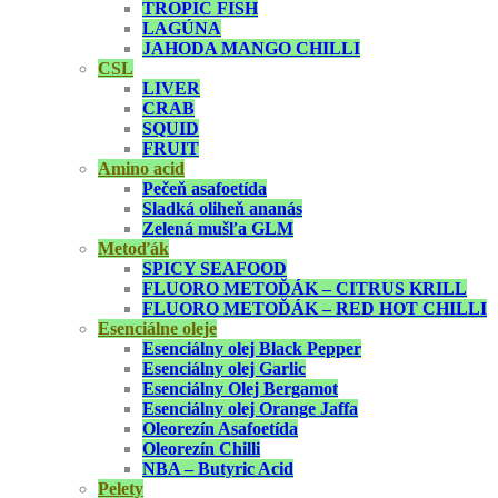
TROPIC FISH
LAGÚNA
JAHODA MANGO CHILLI
CSL
LIVER
CRAB
SQUID
FRUIT
Amino acid
Pečeň asafoetída
Sladká oliheň ananás
Zelená mušľa GLM
Metoďák
SPICY SEAFOOD
FLUORO METOĎÁK – CITRUS KRILL
FLUORO METOĎÁK – RED HOT CHILLI
Esenciálne oleje
Esenciálny olej Black Pepper
Esenciálny olej Garlic
Esenciálny Olej Bergamot
Esenciálny olej Orange Jaffa
Oleorezín Asafoetída
Oleorezín Chilli
NBA – Butyric Acid
Pelety