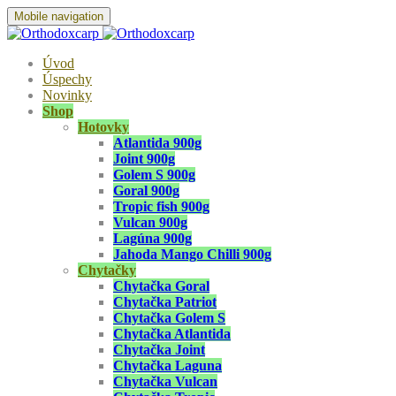
Mobile navigation
Úvod
Úspechy
Novinky
Shop
Hotovky
Atlantida 900g
Joint 900g
Golem S 900g
Goral 900g
Tropic fish 900g
Vulcan 900g
Lagúna 900g
Jahoda Mango Chilli 900g
Chytačky
Chytačka Goral
Chytačka Patriot
Chytačka Golem S
Chytačka Atlantida
Chytačka Joint
Chytačka Laguna
Chytačka Vulcan