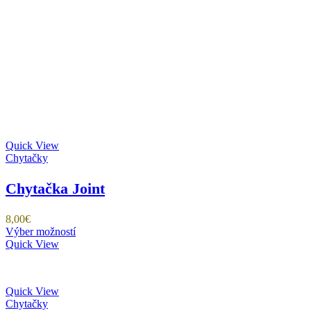
Quick View
Chytačky
Chytačka Joint
8,00
€
Tento
Výber možností
produkt
Quick View
má
viacero
variantov.
Quick View
Možnosti
Chytačky
si