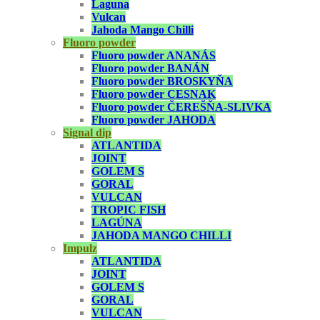
Laguna
Vulcan
Jahoda Mango Chilli
Fluoro powder
Fluoro powder ANANÁS
Fluoro powder BANÁN
Fluoro powder BROSKYŇA
Fluoro powder CESNAK
Fluoro powder ČEREŠŇA-SLIVKA
Fluoro powder JAHODA
Signal dip
ATLANTIDA
JOINT
GOLEM S
GORAL
VULCAN
TROPIC FISH
LAGÚNA
JAHODA MANGO CHILLI
Impulz
ATLANTIDA
JOINT
GOLEM S
GORAL
VULCAN