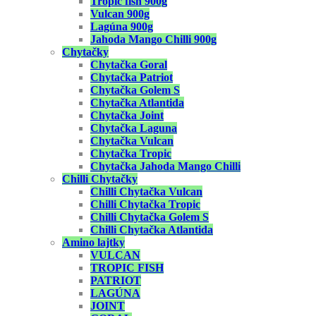
Tropic fish 900g
Vulcan 900g
Lagúna 900g
Jahoda Mango Chilli 900g
Chytačky
Chytačka Goral
Chytačka Patriot
Chytačka Golem S
Chytačka Atlantida
Chytačka Joint
Chytačka Laguna
Chytačka Vulcan
Chytačka Tropic
Chytačka Jahoda Mango Chilli
Chilli Chytačky
Chilli Chytačka Vulcan
Chilli Chytačka Tropic
Chilli Chytačka Golem S
Chilli Chytačka Atlantida
Amino lajtky
VULCAN
TROPIC FISH
PATRIOT
LAGÚNA
JOINT