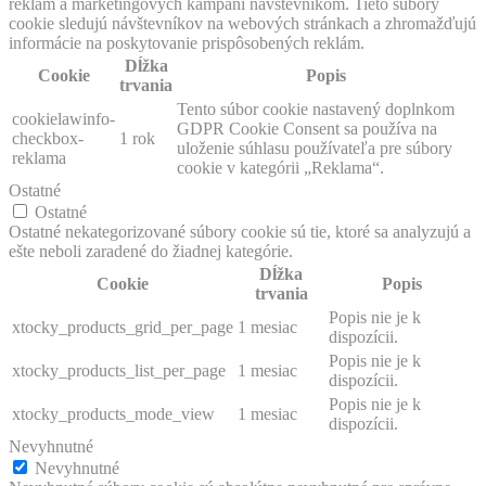
reklám a marketingových kampaní návštevníkom. Tieto súbory
cookie sledujú návštevníkov na webových stránkach a zhromažďujú
informácie na poskytovanie prispôsobených reklám.
Dĺžka
Cookie
Popis
trvania
Tento súbor cookie nastavený doplnkom
cookielawinfo-
GDPR Cookie Consent sa používa na
checkbox-
1 rok
uloženie súhlasu používateľa pre súbory
reklama
cookie v kategórii „Reklama“.
Ostatné
Ostatné
Ostatné nekategorizované súbory cookie sú tie, ktoré sa analyzujú a
ešte neboli zaradené do žiadnej kategórie.
Dĺžka
Cookie
Popis
trvania
Popis nie je k
xtocky_products_grid_per_page
1 mesiac
dispozícii.
Popis nie je k
xtocky_products_list_per_page
1 mesiac
dispozícii.
Popis nie je k
xtocky_products_mode_view
1 mesiac
dispozícii.
Nevyhnutné
Nevyhnutné