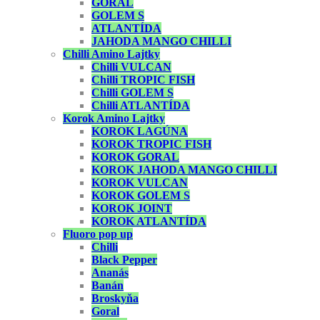
GORAL
GOLEM S
ATLANTÍDA
JAHODA MANGO CHILLI
Chilli Amino Lajtky
Chilli VULCAN
Chilli TROPIC FISH
Chilli GOLEM S
Chilli ATLANTÍDA
Korok Amino Lajtky
KOROK LAGÚNA
KOROK TROPIC FISH
KOROK GORAL
KOROK JAHODA MANGO CHILLI
KOROK VULCAN
KOROK GOLEM S
KOROK JOINT
KOROK ATLANTÍDA
Fluoro pop up
Chilli
Black Pepper
Ananás
Banán
Broskyňa
Goral