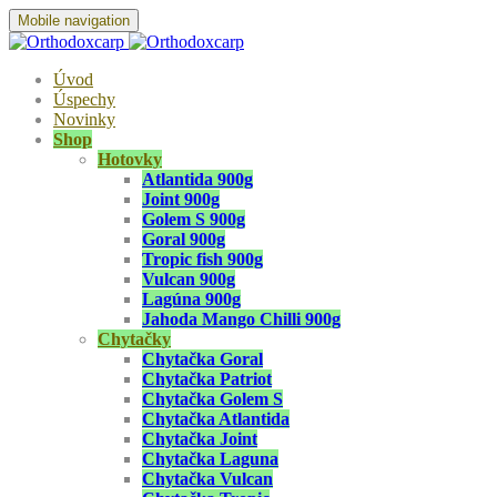
Mobile navigation
Úvod
Úspechy
Novinky
Shop
Hotovky
Atlantida 900g
Joint 900g
Golem S 900g
Goral 900g
Tropic fish 900g
Vulcan 900g
Lagúna 900g
Jahoda Mango Chilli 900g
Chytačky
Chytačka Goral
Chytačka Patriot
Chytačka Golem S
Chytačka Atlantida
Chytačka Joint
Chytačka Laguna
Chytačka Vulcan