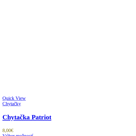
Quick View
Chytačky
Chytačka Patriot
8,00
€
Tento
Výber možností