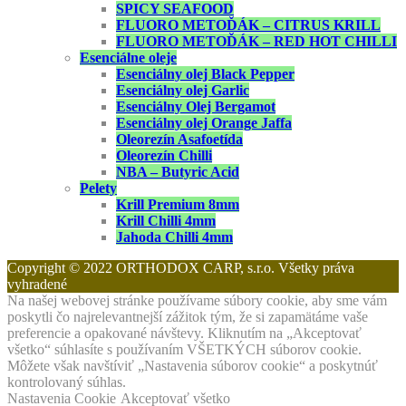
SPICY SEAFOOD
FLUORO METOĎÁK – CITRUS KRILL
FLUORO METOĎÁK – RED HOT CHILLI
Esenciálne oleje
Esenciálny olej Black Pepper
Esenciálny olej Garlic
Esenciálny Olej Bergamot
Esenciálny olej Orange Jaffa
Oleorezín Asafoetída
Oleorezín Chilli
NBA – Butyric Acid
Pelety
Krill Premium 8mm
Krill Chilli 4mm
Jahoda Chilli 4mm
Copyright © 2022 ORTHODOX CARP, s.r.o. Všetky práva
vyhradené
Na našej webovej stránke používame súbory cookie, aby sme vám
poskytli čo najrelevantnejší zážitok tým, že si zapamätáme vaše
preferencie a opakované návštevy. Kliknutím na „Akceptovať
všetko“ súhlasíte s používaním VŠETKÝCH súborov cookie.
Môžete však navštíviť „Nastavenia súborov cookie“ a poskytnúť
kontrolovaný súhlas.
Nastavenia Cookie
Akceptovať všetko