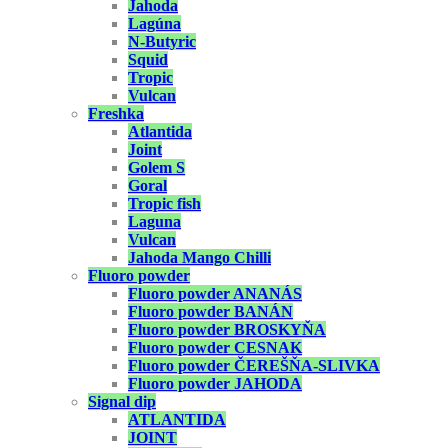
Jahoda
Lagúna
N-Butyric
Squid
Tropic
Vulcan
Freshka
Atlantida
Joint
Golem S
Goral
Tropic fish
Laguna
Vulcan
Jahoda Mango Chilli
Fluoro powder
Fluoro powder ANANÁS
Fluoro powder BANÁN
Fluoro powder BROSKYŇA
Fluoro powder CESNAK
Fluoro powder ČEREŠŇA-SLIVKA
Fluoro powder JAHODA
Signal dip
ATLANTIDA
JOINT