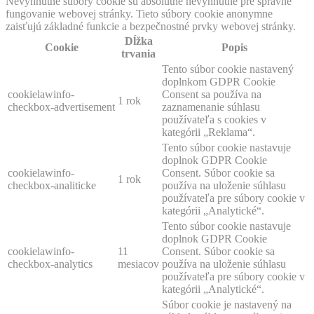
Nevyhnutné súbory cookie sú absolútne nevyhnutné pre správne
fungovanie webovej stránky. Tieto súbory cookie anonymne
zaisťujú základné funkcie a bezpečnostné prvky webovej stránky.
Dĺžka
Cookie
Popis
trvania
Tento súbor cookie nastavený
doplnkom GDPR Cookie
cookielawinfo-
Consent sa používa na
1 rok
checkbox-advertisement
zaznamenanie súhlasu
používateľa s cookies v
kategórii „Reklama“.
Tento súbor cookie nastavuje
doplnok GDPR Cookie
cookielawinfo-
Consent. Súbor cookie sa
1 rok
checkbox-analiticke
používa na uloženie súhlasu
používateľa pre súbory cookie v
kategórii „Analytické“.
Tento súbor cookie nastavuje
doplnok GDPR Cookie
cookielawinfo-
11
Consent. Súbor cookie sa
checkbox-analytics
mesiacov
používa na uloženie súhlasu
používateľa pre súbory cookie v
kategórii „Analytické“.
Súbor cookie je nastavený na