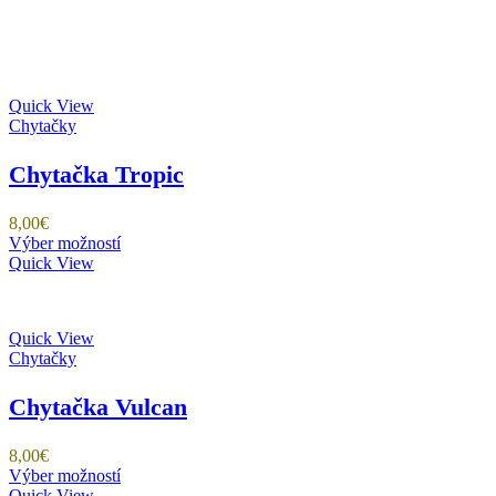
Quick View
Chytačky
Chytačka Tropic
8,00
€
Tento
Výber možností
produkt
Quick View
má
viacero
variantov.
Quick View
Možnosti
Chytačky
si
môžete
vybrať
Chytačka Vulcan
na
stránke
8,00
€
produktu.
Tento
Výber možností
produkt
Quick View