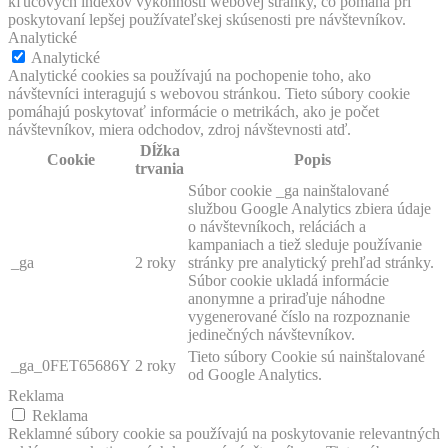
kľúčových indexov výkonnosti webovej stránky, čo pomáha pri
poskytovaní lepšej používateľskej skúsenosti pre návštevníkov.
Analytické
Analytické
Analytické cookies sa používajú na pochopenie toho, ako
návštevníci interagujú s webovou stránkou. Tieto súbory cookie
pomáhajú poskytovať informácie o metrikách, ako je počet
návštevníkov, miera odchodov, zdroj návštevnosti atď.
Dĺžka
Cookie
Popis
trvania
Súbor cookie _ga nainštalované
službou Google Analytics zbiera údaje
o návštevníkoch, reláciách a
kampaniach a tiež sleduje používanie
_ga
2 roky
stránky pre analytický prehľad stránky.
Súbor cookie ukladá informácie
anonymne a priraďuje náhodne
vygenerované číslo na rozpoznanie
jedinečných návštevníkov.
Tieto súbory Cookie sú nainštalované
_ga_0FET65686Y
2 roky
od Google Analytics.
Reklama
Reklama
Reklamné súbory cookie sa používajú na poskytovanie relevantných