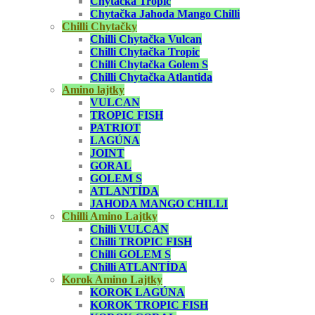
Chytačka Tropic
Chytačka Jahoda Mango Chilli
Chilli Chytačky
Chilli Chytačka Vulcan
Chilli Chytačka Tropic
Chilli Chytačka Golem S
Chilli Chytačka Atlantida
Amino lajtky
VULCAN
TROPIC FISH
PATRIOT
LAGÚNA
JOINT
GORAL
GOLEM S
ATLANTÍDA
JAHODA MANGO CHILLI
Chilli Amino Lajtky
Chilli VULCAN
Chilli TROPIC FISH
Chilli GOLEM S
Chilli ATLANTÍDA
Korok Amino Lajtky
KOROK LAGÚNA
KOROK TROPIC FISH