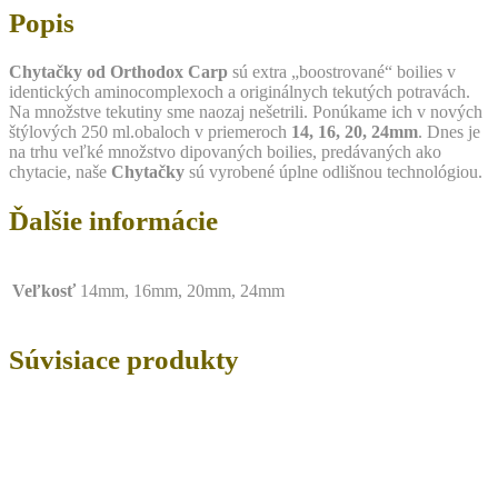
Popis
Chytačky od Orthodox Carp
sú extra „boostrované“ boilies v
identických aminocomplexoch a originálnych tekutých potravách.
Na množstve tekutiny sme naozaj nešetrili. Ponúkame ich v nových
štýlových 250 ml.obaloch v priemeroch
14, 16, 20, 24mm
. Dnes je
na trhu veľké množstvo dipovaných boilies, predávaných ako
chytacie, naše
Chytačky
sú vyrobené úplne odlišnou technológiou.
Ďalšie informácie
Veľkosť
14mm, 16mm, 20mm, 24mm
Súvisiace produkty