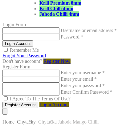
Krill Premium 8mm
Krill Chilli 4mm
Jahoda Chilli 4mm
Login Form
Username or email address
*
Password
*
LogIn Account
Remember Me
Forgot Your Password
Don't have account?
Register Now
Register Form
Enter your username
*
Enter your email
*
Enter your password
*
Enter Confirm Password
*
I Agree To The Terms Of Use?
Login Account
Register Account
Home
Chytačky
Chytačka Jahoda Mango Chilli
Skip