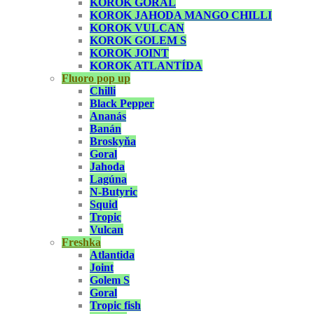
KOROK GORAL
KOROK JAHODA MANGO CHILLI
KOROK VULCAN
KOROK GOLEM S
KOROK JOINT
KOROK ATLANTÍDA
Fluoro pop up
Chilli
Black Pepper
Ananás
Banán
Broskyňa
Goral
Jahoda
Lagúna
N-Butyric
Squid
Tropic
Vulcan
Freshka
Atlantida
Joint
Golem S
Goral
Tropic fish