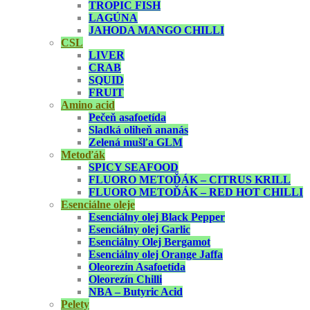
TROPIC FISH
LAGÚNA
JAHODA MANGO CHILLI
CSL
LIVER
CRAB
SQUID
FRUIT
Amino acid
Pečeň asafoetída
Sladká oliheň ananás
Zelená mušľa GLM
Metoďák
SPICY SEAFOOD
FLUORO METOĎÁK – CITRUS KRILL
FLUORO METOĎÁK – RED HOT CHILLI
Esenciálne oleje
Esenciálny olej Black Pepper
Esenciálny olej Garlic
Esenciálny Olej Bergamot
Esenciálny olej Orange Jaffa
Oleorezín Asafoetída
Oleorezín Chilli
NBA – Butyric Acid
Pelety