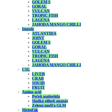
GOLEM S
GORAL
VULCAN
TROPIC FISH
LAGÚNA
JAHODA MANGO CHILLI
Impulz
ATLANTIDA
JOINT
GOLEM S
GORAL
VULCAN
TROPIC FISH
LAGÚNA
JAHODA MANGO CHILLI
CSL
LIVER
CRAB
SQUID
FRUIT
Amino acid
Pečeň asafoetída
Sladká oliheň ananás
Zelená mušľa GLM
Metoďák