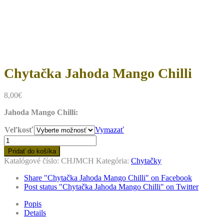
to
content
Chytačka Jahoda Mango Chilli
8,00
€
Jahoda Mango Chilli:
Veľkosť
Vymazať
množstvo
Chytačka
Pridať do košíka
Jahoda
Katalógové číslo:
CHJMCH
Kategória:
Chytačky
Mango
Chilli
Share "Chytačka Jahoda Mango Chilli" on Facebook
Post status "Chytačka Jahoda Mango Chilli" on Twitter
Popis
Details