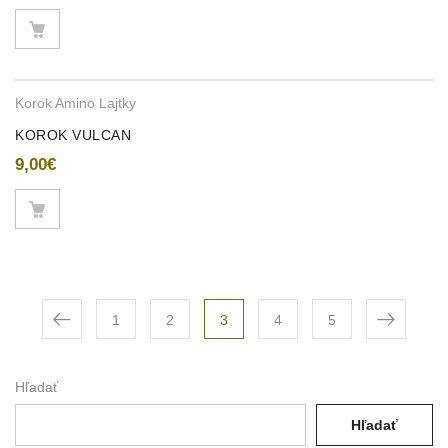
Korok Amino Lajtky
KOROK VULCAN
9,00
€
1
2
3
4
5
Hľadať
Hľadať