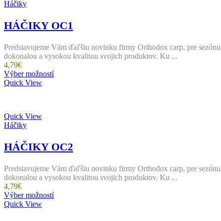
Háčiky
HÁČIKY OC1
Predstavujeme Vám ďaľšiu novinku firmy Orthodox carp, pre sezónu 
dokonalou a vysokou kvalitou svojich produktov. Ku ...
4,79
€
Tento
Výber možností
produkt
Quick View
má
viacero
variantov.
Quick View
Možnosti
Háčiky
si
môžete
vybrať
HÁČIKY OC2
na
stránke
Predstavujeme Vám ďaľšiu novinku firmy Orthodox carp, pre sezónu 
produktu.
dokonalou a vysokou kvalitou svojich produktov. Ku ...
4,79
€
Tento
Výber možností
produkt
Quick View
má