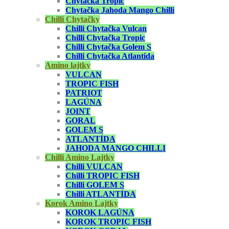
Chytačka Tropic
Chytačka Jahoda Mango Chilli
Chilli Chytačky
Chilli Chytačka Vulcan
Chilli Chytačka Tropic
Chilli Chytačka Golem S
Chilli Chytačka Atlantida
Amino lajtky
VULCAN
TROPIC FISH
PATRIOT
LAGÚNA
JOINT
GORAL
GOLEM S
ATLANTÍDA
JAHODA MANGO CHILLI
Chilli Amino Lajtky
Chilli VULCAN
Chilli TROPIC FISH
Chilli GOLEM S
Chilli ATLANTÍDA
Korok Amino Lajtky
KOROK LAGÚNA
KOROK TROPIC FISH