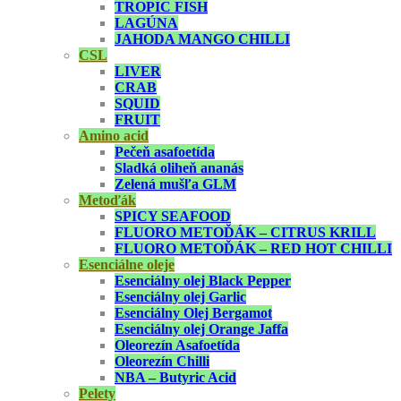
TROPIC FISH
LAGÚNA
JAHODA MANGO CHILLI
CSL
LIVER
CRAB
SQUID
FRUIT
Amino acid
Pečeň asafoetída
Sladká oliheň ananás
Zelená mušľa GLM
Metoďák
SPICY SEAFOOD
FLUORO METOĎÁK – CITRUS KRILL
FLUORO METOĎÁK – RED HOT CHILLI
Esenciálne oleje
Esenciálny olej Black Pepper
Esenciálny olej Garlic
Esenciálny Olej Bergamot
Esenciálny olej Orange Jaffa
Oleorezín Asafoetída
Oleorezín Chilli
NBA – Butyric Acid
Pelety