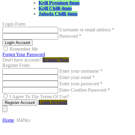
Krill Premium 8mm
Krill Chilli 4mm
Jahoda Chilli 4mm
Login Form
Username or email address
*
Password
*
LogIn Account
Remember Me
Forgot Your Password
Don't have account?
Register Now
Register Form
Enter your username
*
Enter your email
*
Enter your password
*
Enter Confirm Password
*
I Agree To The Terms Of Use?
Login Account
Register Account
Home
Háčiky