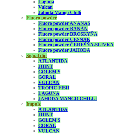
Laguna
Vulcan
Jahoda Mango Chilli
Fluoro powder
Fluoro powder ANANÁS
Fluoro powder BANÁN
Fluoro powder BROSKYŇA
Fluoro powder CESNAK
Fluoro powder ČEREŠŇA-SLIVKA
Fluoro powder JAHODA
Signal dip
ATLANTIDA
JOINT
GOLEM S
GORAL
VULCAN
TROPIC FISH
LAGÚNA
JAHODA MANGO CHILLI
Impulz
ATLANTIDA
JOINT
GOLEM S
GORAL
VULCAN