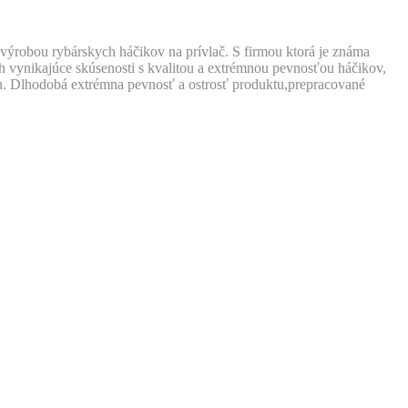
ýrobou rybárskych háčikov na prívlač. S firmou ktorá je známa
ch vynikajúce skúsenosti s kvalitou a extrémnou pevnosťou háčikov,
ku. Dlhodobá extrémna pevnosť a ostrosť produktu,prepracované