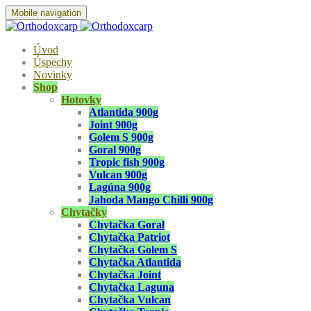
Mobile navigation
Úvod
Úspechy
Novinky
Shop
Hotovky
Atlantida 900g
Joint 900g
Golem S 900g
Goral 900g
Tropic fish 900g
Vulcan 900g
Lagúna 900g
Jahoda Mango Chilli 900g
Chytačky
Chytačka Goral
Chytačka Patriot
Chytačka Golem S
Chytačka Atlantida
Chytačka Joint
Chytačka Laguna
Chytačka Vulcan