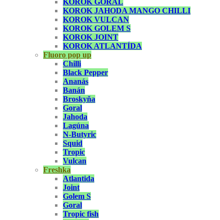
KOROK GORAL
KOROK JAHODA MANGO CHILLI
KOROK VULCAN
KOROK GOLEM S
KOROK JOINT
KOROK ATLANTÍDA
Fluoro pop up
Chilli
Black Pepper
Ananás
Banán
Broskyňa
Goral
Jahoda
Lagúna
N-Butyric
Squid
Tropic
Vulcan
Freshka
Atlantida
Joint
Golem S
Goral
Tropic fish