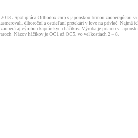
2018 . Spolupráca Orthodox carp s japonskou firmou zaoberajúcou sa v
smerovali, dlhoroční a ostrieľaní pretekári v love na prívlač. Najmä i
a zaoberá aj výrobou kaprárskych háčikov. Výroba je priamo v Japons
tvaroch. Názov háčikov je OC1 až OC5, vo veľkostiach 2 – 8.