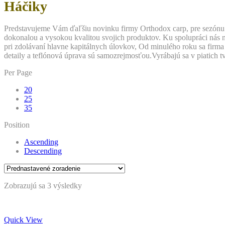
Skip
Háčiky
to
content
Predstavujeme Vám ďaľšiu novinku firmy Orthodox carp, pre sezónu 
dokonalou a vysokou kvalitou svojich produktov. Ku spolupráci nás na
pri zdolávaní hlavne kapitálnych úlovkov, Od minulého roku sa firm
detaily a teflónová úprava sú samozrejmosťou.Vyrábajú sa v piatich 
Per Page
20
25
35
Position
Ascending
Descending
Zobrazujú sa 3 výsledky
Quick View